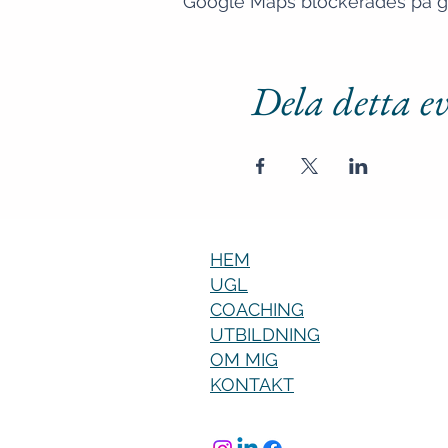
Google Maps blockerades på grun
Dela detta 
HEM
UGL
COACHING
UTBILDNING
OM MIG
KONTAKT