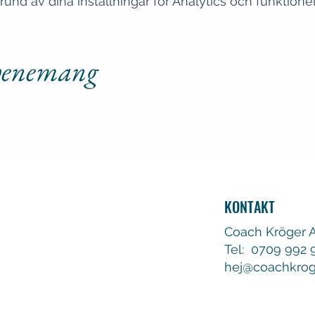
d av dina inställningar för Analytics och funktionel
evenemang
KONTAKT
Coach Kröger 
Tel: 0709 992 
hej@coachkrog