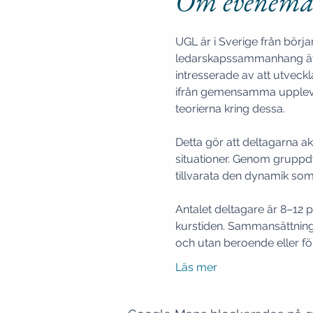
Om evenema
UGL är i Sverige från börj
ledarskapssammanhang även 
intresserade av att utveck
ifrån gemensamma uppleve
Detta gör att deltagarna a
situationer. Genom gruppdy
Antalet deltagare är 8–12 
kurstiden. Sammansättning 
och utan beroende eller för
Läs mer