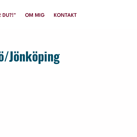
 DU?!"
OM MIG
KONTAKT
jö/Jönköping