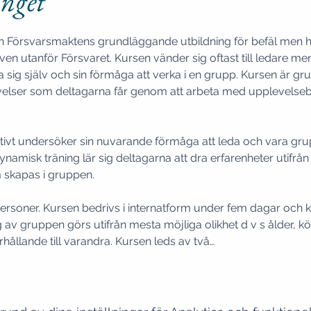
nget
an Försvarsmaktens grundläggande utbildning för befäl men har
utanför Försvaret. Kursen vänder sig oftast till ledare men
la sig själv och sin förmåga att verka i en grupp. Kursen är 
lser som deltagarna får genom att arbeta med upplevelseb
ktivt undersöker sin nuvarande förmåga att leda och vara gr
namisk träning lär sig deltagarna att dra erfarenheter utifrå
personer. Kursen bedrivs i internatform under fem dagar och k
av gruppen görs utifrån mesta möjliga olikhet d v s ålder, k
hållande till varandra. Kursen leds av två…