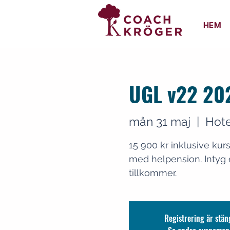
HEM
UGL v22 202
mån 31 maj
  |  
Hote
15 900 kr inklusive kurs
med helpension. Intyg 
tillkommer.
Registrering är stä