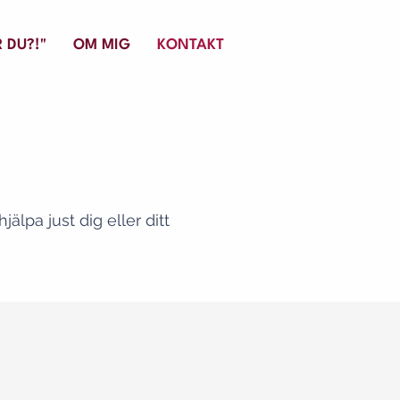
 DU?!"
OM MIG
KONTAKT
älpa just dig eller ditt